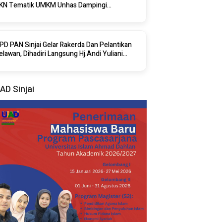
KN Tematik UMKM Unhas Dampingi
enerbitan NIB Di Desa Saotengnga Sinjai
PD PAN Sinjai Gelar Rakerda Dan Pelantikan
elawan, Dihadiri Langsung Hj.Andi Yuliani
aris
AD Sinjai