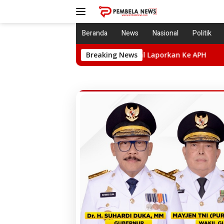
Langsung
ke
konten
Beranda
News
Nasional
Politik
an. Lsm LIRA Bakal Laporkan Ke APH
Breaking News
Praperadiilan Dika