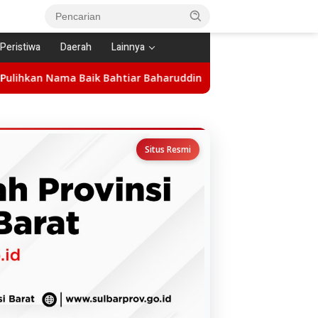
Peristiwa
Daerah
Lainnya
ahtiar Baharuddin
Hadiri Acara Penamatan Kelas VI SDN 