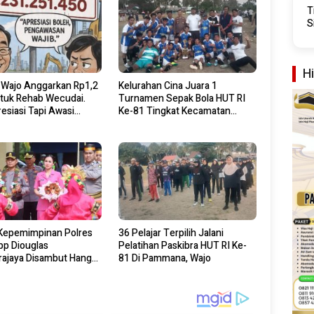
T
S
H
Wajo Anggarkan Rp1,2
Kelurahan Cina Juara 1
ntuk Rehab Wecudai.
Turnamen Sepak Bola HUT RI
esiasi Tapi Awasi
Ke-81 Tingkat Kecamatan
naannya
Pammana
 Kepemimpinan Polres
36 Pelajar Terpilih Jalani
bp Diouglas
Pelatihan Paskibra HUT RI Ke-
ajaya Disambut Hangat
81 Di Pammana, Wajo
olres Wajo