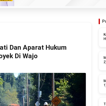
P
K
ati Dan Aparat Hukum
yek Di Wajo
M
2
M
1
T