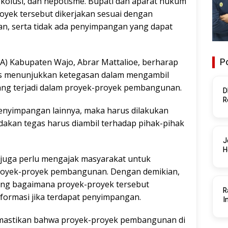
 kolusi, dan nepotisme. Bupati dan aparat hukum
yek tersebut dikerjakan sesuai dengan
an, serta tidak ada penyimpangan yang dapat
Po
A) Kabupaten Wajo, Abrar Mattalioe, berharap
us menunjukkan ketegasan dalam mengambil
ng terjadi dalam proyek-proyek pembangunan.
D
R
P
 penyimpangan lainnya, maka harus dilakukan
ndakan tegas harus diambil terhadap pihak-pihak
J
H
m juga perlu mengajak masyarakat untuk
proyek-proyek pembangunan. Dengan demikian,
ng bagaimana proyek-proyek tersebut
R
formasi jika terdapat penyimpangan.
I
mastikan bahwa proyek-proyek pembangunan di