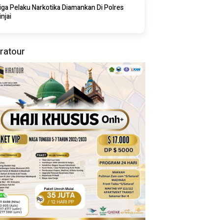
iga Pelaku Narkotika Diamankan Di Polres
injai
iratour