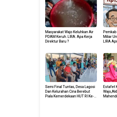
Masyarakat Wajo Keluhkan Air
Pemkab 
PDAM Keruh. LIRA: Apa Kerja
Miliar U
Direktur Baru ?
LIRA Apr
Pelaksa
Semi Final Tuntas, Desa Lagosi
Estafet
Dan Kelurahan Cina Berebut
Wajo,Ak
Piala Kemerdekaan HUT RI Ke-
Mahendr
18 Di Pammana
Di Map