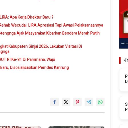
IRA: Apa Kerja Direktur Baru ?
Rehab Wecudai. LIRA Apresiasi Tapi Awasi Pelaksanaannya
otengnga Ajak Masyarakat Kibarkan Bendera Merah Putih
kat Kabupaten Sinjai 2026, Lakukan Visitasi Di
engnga
a HUT RI Ke-81 Di Pammana, Wajo
K
aru, Disosialisasikan Pemdes Kanrung
P
D
S
P