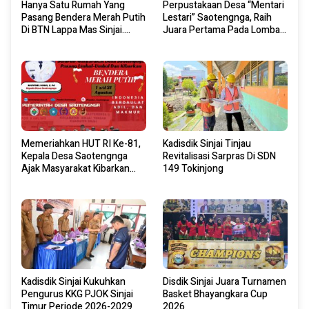
Hanya Satu Rumah Yang
Perpustakaan Desa “Mentari
Pasang Bendera Merah Putih
Lestari” Saotengnga, Raih
Di BTN Lappa Mas Sinjai.
Juara Pertama Pada Lomba
Ternyata Ini Pemiliknya.
Perpustakaan Desa Tingkat
Kabupaten Sinjai 2026
Memeriahkan HUT RI Ke-81,
Kadisdik Sinjai Tinjau
Kepala Desa Saotengnga
Revitalisasi Sarpras Di SDN
Ajak Masyarakat Kibarkan
149 Tokinjong
Bendera Merah Putih Mulai 1
Agustus 2026.
Kadisdik Sinjai Kukuhkan
Disdik Sinjai Juara Turnamen
Pengurus KKG PJOK Sinjai
Basket Bhayangkara Cup
Timur Periode 2026-2029
2026