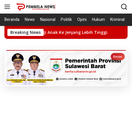
Langsung
ke
konten
Beranda
News
Nasional
Politik
Opini
Hukum
Kriminal
i Anak Ke Jenjang Lebih Tinggi.
Breaking News
Konferenprov PWI Suls