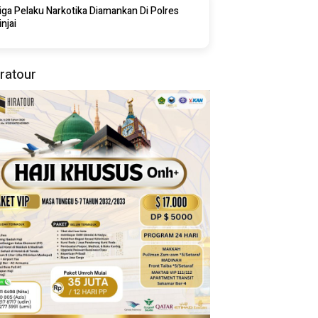
iga Pelaku Narkotika Diamankan Di Polres
injai
iratour