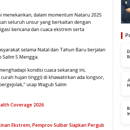
ni menekankan, dalam momentum Nataru 2025
kan seluruh unsur yang berkaitan dengan
igasi bencana dan cuaca ekstrem serta
Po
masyarakat selama Natal dan Tahun Baru berjalan
D
ub Salim S Mengga.
R
P
menghadapi kondisi cuaca sekarang ini,
 curah hujan tinggi) di khawatirkan ada longsor,
J
a bergejolak,” ucap Wagub Salim
H
ealth Coverage 2026
R
I
inan Ekstrem, Pemprov Sulbar Siapkan Pergub