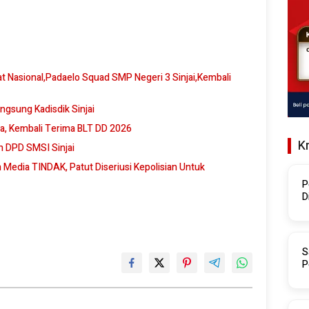
angsung Kadisdik Sinjai
a, Kembali Terima BLT DD 2026
K
an DPD SMSI Sinjai
Media TINDAK, Patut Diseriusi Kepolisian Untuk
P
D
S
P