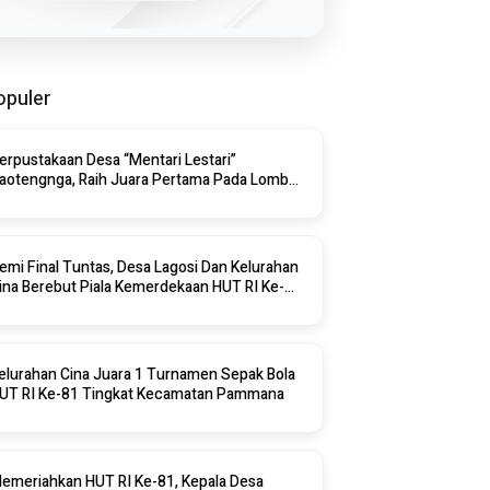
opuler
erpustakaan Desa “Mentari Lestari”
aotengnga, Raih Juara Pertama Pada Lomba
erpustakaan Desa Tingkat Kabupaten Sinjai
026
emi Final Tuntas, Desa Lagosi Dan Kelurahan
ina Berebut Piala Kemerdekaan HUT RI Ke-
8 Di Pammana
elurahan Cina Juara 1 Turnamen Sepak Bola
HUT RI Ke-81 Tingkat Kecamatan Pammana
emeriahkan HUT RI Ke-81, Kepala Desa