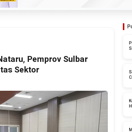
P
P
S
P
ataru, Pemprov Sulbar
2
ntas Sektor
S
C
1
K
M