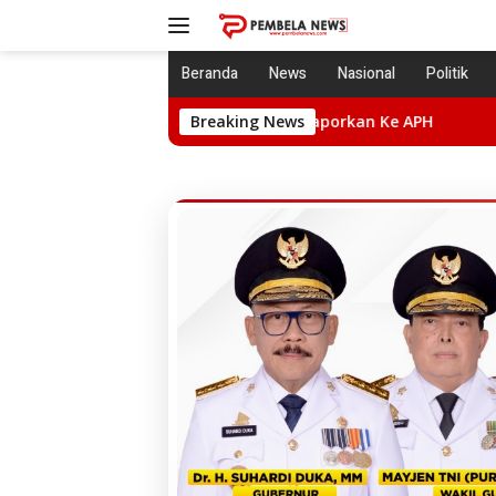
Langsung
ke
konten
Beranda
News
Nasional
Politik
n. Lsm LIRA Bakal Laporkan Ke APH
Breaking News
Praperadiilan Dikab