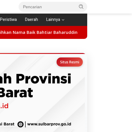
Peristiwa
Daerah
Lainnya
ahtiar Baharuddin
Hadiri Acara Penamatan Kelas VI SDN 