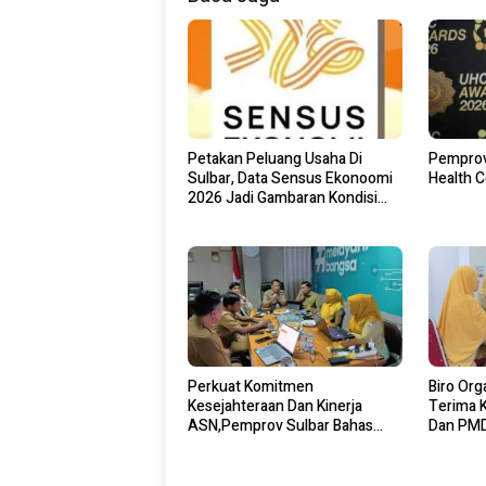
Petakan Peluang Usaha Di
Pemprov 
Sulbar, Data Sensus Ekonoomi
Health 
2026 Jadi Gambaran Kondisi
Ekonomi
Perkuat Komitmen
Biro Org
Kesejahteraan Dan Kinerja
Terima 
ASN,Pemprov Sulbar Bahas
Dan PMD
TPP Tahun 2026