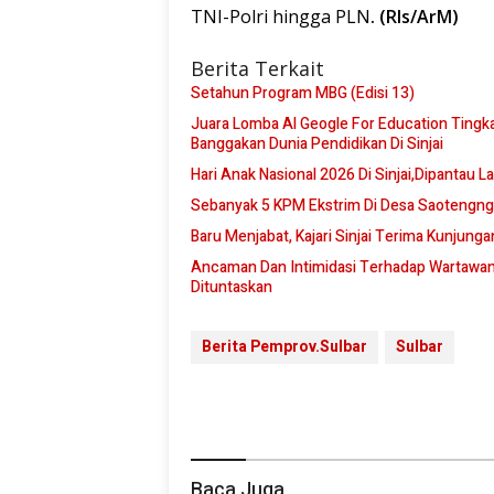
TNI-Polri hingga PLN
. (Rls/ArM)
Berita Terkait
Setahun Program MBG (Edisi 13)
Juara Lomba Al Geogle For Education Tingkat Nasional,Padaelo Squad SMP Negeri 3 Sinjai,Kembali
Banggakan Dunia Pendidikan Di Sinjai
Hari Anak Nasional 2026 Di Sinjai,Dipantau L
Sebanyak 5 KPM Ekstrim Di Desa Saotengng
Baru Menjabat, Kajari Sinjai Terima Kunjung
Ancaman Dan Intimidasi Terhadap Wartawan 
Dituntaskan
Berita Pemprov.Sulbar
Sulbar
Baca Juga