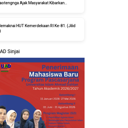
aotengnga Ajak Masyarakat Kibarkan
endera Merah Putih Mulai 1 Agustus 2026.
emaknai HUT Kemerdekaan RI Ke-81. (Jilid
)
AD Sinjai