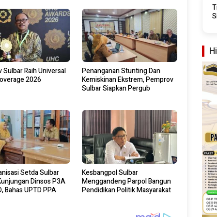
T
S
H
Sulbar Raih Universal
Penanganan Stunting Dan
Coverage 2026
Kemiskinan Ekstrem, Pemprov
Sulbar Siapkan Pergub
anisasi Setda Sulbar
Kesbangpol Sulbar
Kunjungan Dinsos P3A
Menggandeng Parpol Bangun
, Bahas UPTD PPA
Pendidikan Politik Masyarakat