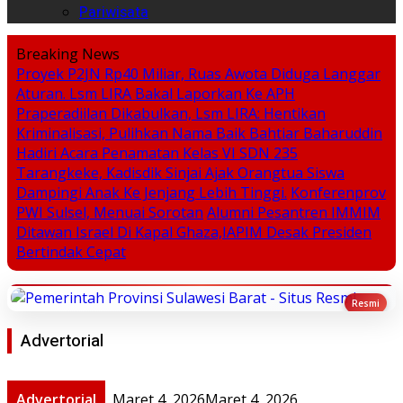
Pariwisata
Breaking News
Proyek P2JN Rp40 Miliar, Ruas Awota Diduga Langgar
Aturan. Lsm LIRA Bakal Laporkan Ke APH
Praperadiilan Dikabulkan, Lsm LIRA: Hentikan
Kriminalisasi, Pulihkan Nama Baik Bahtiar Baharuddin
Hadiri Acara Penamatan Kelas VI SDN 235
Tarangkeke, Kadisdik Sinjai Ajak Orangtua Siswa
Dampingi Anak Ke Jenjang Lebih Tinggi.
Konferenprov
PWI Sulsel, Menuai Sorotan
Alumni Pesantren IMMIM
Ditawan Israel Di Kapal Ghaza,IAPIM Desak Presiden
Bertindak Cepat
Advertorial
Advertorial
Maret 4, 2026
Maret 4, 2026