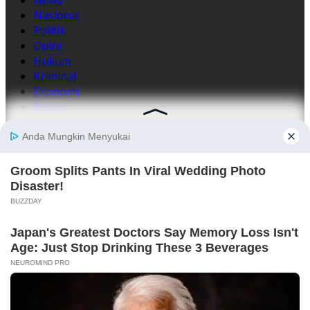
Nasional
Politik
Opini
Hukum
Kriminal
Ekonomi
Bisnis
Teknologi
Peristiwa
Daerah
Lainnya
TNI
Polri
Kesehatan
Promosi
Event
Kampusiana
Pariwisata