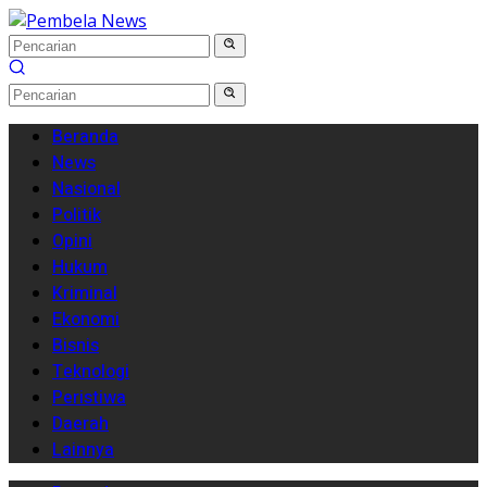
Langsung
ke
konten
Beranda
News
Nasional
Politik
Opini
Hukum
Kriminal
Ekonomi
Bisnis
Teknologi
Peristiwa
Daerah
Lainnya