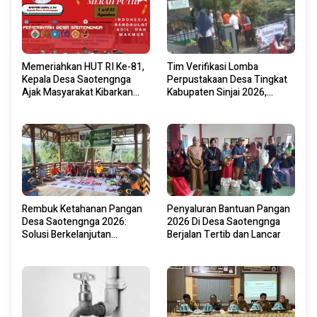
Memeriahkan HUT RI Ke-81,
Tim Verifikasi Lomba
Kepala Desa Saotengnga
Perpustakaan Desa Tingkat
Ajak Masyarakat Kibarkan
Kabupaten Sinjai 2026,
Bendera Merah Putih Mulai 1
Lakukan Visitasi Di
Agustus 2026.
Perpustakaan Desa “Mentari
Literasi” Saotengnga
Rembuk Ketahanan Pangan
Penyaluran Bantuan Pangan
Desa Saotengnga 2026:
2026 Di Desa Saotengnga
Solusi Berkelanjutan
Berjalan Tertib dan Lancar
Manfaatkan Kebun Desa
Terintegrasi