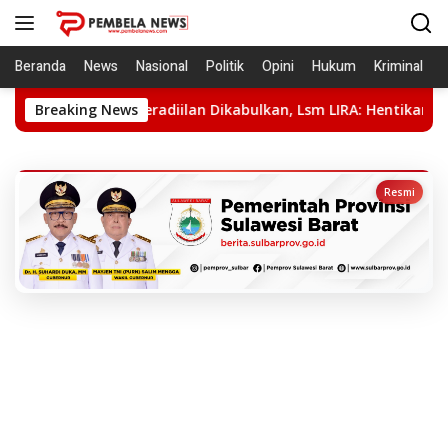
Langsung
ke
konten
Beranda
News
Nasional
Politik
Opini
Hukum
Kriminal
raperadiilan Dikabulkan, Lsm LIRA: Hentikan Kriminalisasi, Pu
Breaking News