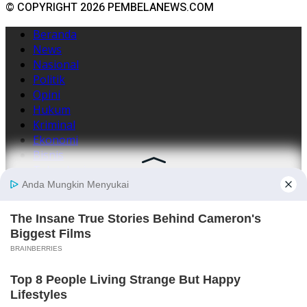
© COPYRIGHT 2026 PEMBELANEWS.COM
Beranda
News
Nasional
Politik
Opini
Hukum
Kriminal
Ekonomi
Bisnis
Teknologi
Peristiwa
Daerah
Lainnya
TNI
Polri
Kesehatan
Promosi
Event
Kampusiana