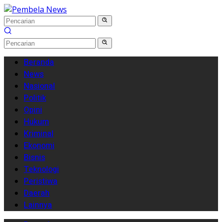
Langsung
ke
konten
Beranda
News
Nasional
Politik
Opini
Hukum
Kriminal
Ekonomi
Bisnis
Teknologi
Peristiwa
Daerah
Lainnya