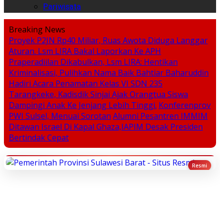
Pariwisata
Breaking News
Proyek P2JN Rp40 Miliar, Ruas Awota Diduga Langgar
Aturan. Lsm LIRA Bakal Laporkan Ke APH
Praperadiilan Dikabulkan, Lsm LIRA: Hentikan
Kriminalisasi, Pulihkan Nama Baik Bahtiar Baharuddin
Hadiri Acara Penamatan Kelas VI SDN 235
Tarangkeke, Kadisdik Sinjai Ajak Orangtua Siswa
Dampingi Anak Ke Jenjang Lebih Tinggi.
Konferenprov
PWI Sulsel, Menuai Sorotan
Alumni Pesantren IMMIM
Ditawan Israel Di Kapal Ghaza,IAPIM Desak Presiden
Bertindak Cepat