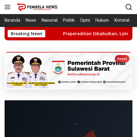
Langsung
ke
konten
Beranda
News
Nasional
Politik
Opini
Hukum
Kriminal
aporkan Ke APH
Breaking News
Praperadiilan Dikabulkan, Lsm LIRA: Hen