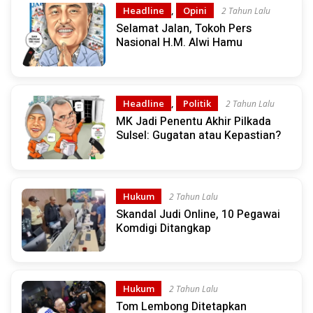
Headline
,
Opini
2 Tahun Lalu
Selamat Jalan, Tokoh Pers
Nasional H.M. Alwi Hamu
Headline
,
Politik
2 Tahun Lalu
MK Jadi Penentu Akhir Pilkada
Sulsel: Gugatan atau Kepastian?
Hukum
2 Tahun Lalu
Skandal Judi Online, 10 Pegawai
Komdigi Ditangkap
Hukum
2 Tahun Lalu
Tom Lembong Ditetapkan