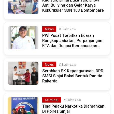
Kadisdik Sinjai Buka Talk Show
Anti Bullying dan Gelar Karya
Kokurikuler SDN 103 Bontompare
News
8 Bulan Lalu
PWI Pusat Terbitkan Edaran
Rangkap Jabatan, Perpanjangan
KTA dan Donasi Kemanusiaan
Bencana Sumatera
News
8 Bulan Lalu
Serahkan SK Kepengurusan, DPD
SMSI Sinjai Bakal Bentuk Panitia
Rakerda
Kriminal
8 Bulan Lalu
Tiga Pelaku Narkotika Diamankan
Di Polres Sinjai