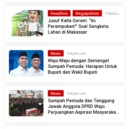
Headline
,
Megapolitan
9 Bulan
Lalu
Jusuf Kalla Geram: “Ini
Perampokan!” Soal Sengketa
Lahan di Makassar
News
9 Bulan Lalu
Wajo Maju dengan Semangat
Sumpah Pemuda: Harapan Untuk
Bupati dan Wakil Bupati
News
9 Bulan Lalu
Sumpah Pemuda dan Tanggung
Jawab Anggota DPRD Wajo:
Perjuangkan Aspirasi Masyarakat
dengan Integritas dan Komitmen