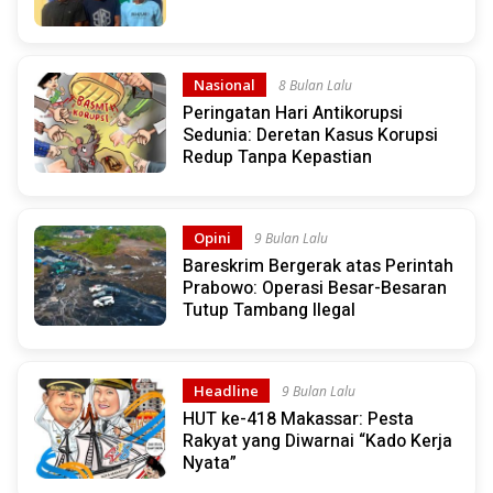
Nasional
8 Bulan Lalu
Peringatan Hari Antikorupsi
Sedunia: Deretan Kasus Korupsi
Redup Tanpa Kepastian
Opini
9 Bulan Lalu
Bareskrim Bergerak atas Perintah
Prabowo: Operasi Besar-Besaran
Tutup Tambang Ilegal
Headline
9 Bulan Lalu
HUT ke-418 Makassar: Pesta
Rakyat yang Diwarnai “Kado Kerja
Nyata”