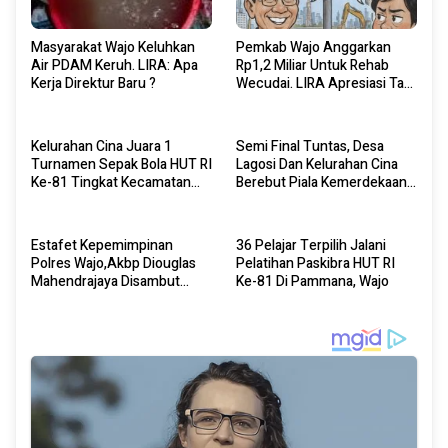
Masyarakat Wajo Keluhkan
Pemkab Wajo Anggarkan
Air PDAM Keruh. LIRA: Apa
Rp1,2 Miliar Untuk Rehab
Kerja Direktur Baru ?
Wecudai. LIRA Apresiasi Tapi
Awasi Pelaksanaannya
Kelurahan Cina Juara 1
Semi Final Tuntas, Desa
Turnamen Sepak Bola HUT RI
Lagosi Dan Kelurahan Cina
Ke-81 Tingkat Kecamatan
Berebut Piala Kemerdekaan
Pammana
HUT RI Ke-18 Di Pammana
Estafet Kepemimpinan
36 Pelajar Terpilih Jalani
Polres Wajo,Akbp Diouglas
Pelatihan Paskibra HUT RI
Mahendrajaya Disambut
Ke-81 Di Pammana, Wajo
Hangat Di Mapolres Wajo