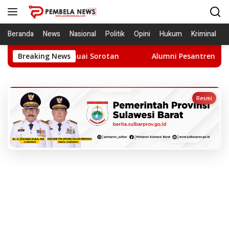
Langsung
ke
konten
Beranda
News
Nasional
Politik
Opini
Hukum
Kriminal
ulsel, Menuai Sorotan
Breaking News
Alumni Pesantren IMMIM Ditawan 