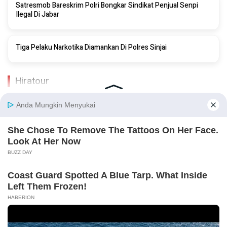
Satresmob Bareskrim Polri Bongkar Sindikat Penjual Senpi
Ilegal Di Jabar
Tiga Pelaku Narkotika Diamankan Di Polres Sinjai
Hiratour
Tentang Kami
Kontak Kami
Struktur
Pedoman Media Siber
Panduan Kebijakan
Disclaimer
Index Berita
© COPYRIGHT 2026 PEMBELANEWS.COM