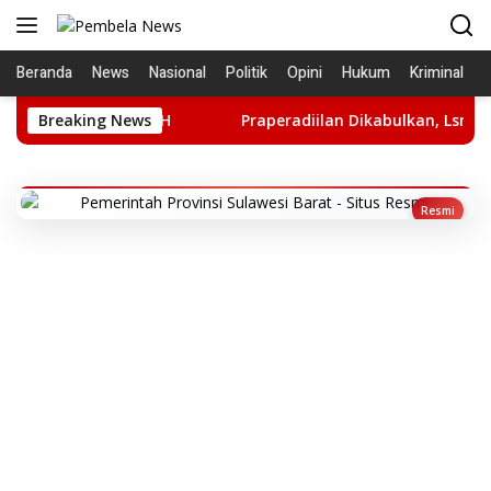
Langsung
ke
konten
Beranda
News
Nasional
Politik
Opini
Hukum
Kriminal
porkan Ke APH
Breaking News
Praperadiilan Dikabulkan, Lsm LIRA: Hent