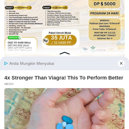
Tentang Kami
Kontak Kami
Struktur
Pedoman Media Siber
Panduan Kebijakan
Disclaimer
Index Berita
© COPYRIGHT 2026 PEMBELANEWS.COM