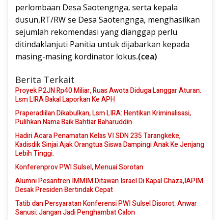
perlombaan Desa Saotengnga, serta kepala
dusun,RT/RW se Desa Saotengnga, menghasilkan
sejumlah rekomendasi yang dianggap perlu
ditindaklanjuti Panitia untuk dijabarkan kepada
masing-masing kordinator lokus
.(cea)
Berita Terkait
Proyek P2JN Rp40 Miliar, Ruas Awota Diduga Langgar Aturan.
Lsm LIRA Bakal Laporkan Ke APH
Praperadiilan Dikabulkan, Lsm LIRA: Hentikan Kriminalisasi,
Pulihkan Nama Baik Bahtiar Baharuddin
Hadiri Acara Penamatan Kelas VI SDN 235 Tarangkeke,
Kadisdik Sinjai Ajak Orangtua Siswa Dampingi Anak Ke Jenjang
Lebih Tinggi.
Konferenprov PWI Sulsel, Menuai Sorotan
Alumni Pesantren IMMIM Ditawan Israel Di Kapal Ghaza,IAPIM
Desak Presiden Bertindak Cepat
Tatib dan Persyaratan Konferensi PWI Sulsel Disorot. Anwar
Sanusi: Jangan Jadi Penghambat Calon