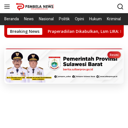
Langsung
ke
konten
Beranda
News
Nasional
Politik
Opini
Hukum
Kriminal
Breaking News
Praperadiilan Dikabulkan, Lsm LIRA: Hentikan Kriminali