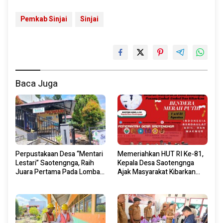
Pemkab Sinjai
Sinjai
Baca Juga
Perpustakaan Desa “Mentari
Memeriahkan HUT RI Ke-81,
Lestari” Saotengnga, Raih
Kepala Desa Saotengnga
Juara Pertama Pada Lomba
Ajak Masyarakat Kibarkan
Perpustakaan Desa Tingkat
Bendera Merah Putih Mulai 1
Kabupaten Sinjai 2026
Agustus 2026.