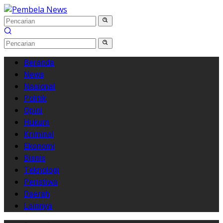
Langsung
ke
konten
Beranda
News
Nasional
Politik
Opini
Hukum
Kriminal
Ekonomi
Bisnis
Teknologi
Peristiwa
Daerah
Lainnya