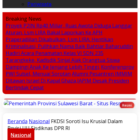
Pariwisata
Breaking News
Proyek P2JN Rp40 Miliar, Ruas Awota Diduga Langgar
Aturan. Lsm LIRA Bakal Laporkan Ke APH
Praperadiilan Dikabulkan, Lsm LIRA: Hentikan
Kriminalisasi, Pulihkan Nama Baik Bahtiar Baharuddin
Hadiri Acara Penamatan Kelas VI SDN 235
Tarangkeke, Kadisdik Sinjai Ajak Orangtua Siswa
Dampingi Anak Ke Jenjang Lebih Tinggi.
Konferenprov
PWI Sulsel, Menuai Sorotan
Alumni Pesantren IMMIM
Ditawan Israel Di Kapal Ghaza,IAPIM Desak Presiden
Bertindak Cepat
Beranda
Nasional
FKDSI Soroti Isu Krusial Dalam
Revisi UU Sisdiknas DPR RI
Nasional