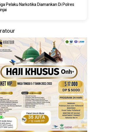
iga Pelaku Narkotika Diamankan Di Polres
injai
iratour