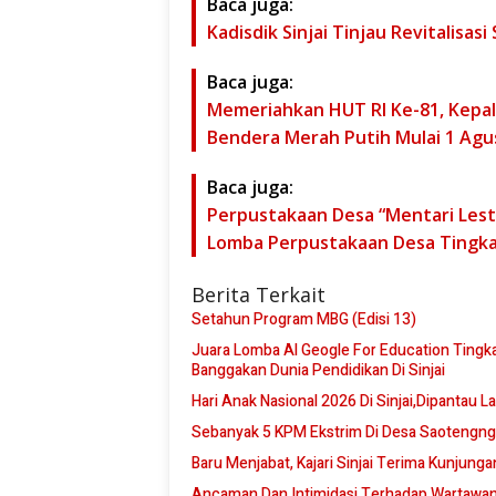
Baca juga:
Kadisdik Sinjai Tinjau Revitalisas
Baca juga:
Memeriahkan HUT RI Ke-81, Kepa
Bendera Merah Putih Mulai 1 Agu
Baca juga:
Perpustakaan Desa “Mentari Lest
Lomba Perpustakaan Desa Tingkat
Berita Terkait
Setahun Program MBG (Edisi 13)
Juara Lomba Al Geogle For Education Tingkat Nasional,Padaelo Squad SMP Negeri 3 Sinjai,Kembali
Banggakan Dunia Pendidikan Di Sinjai
Hari Anak Nasional 2026 Di Sinjai,Dipantau L
Sebanyak 5 KPM Ekstrim Di Desa Saotengng
Baru Menjabat, Kajari Sinjai Terima Kunjung
Ancaman Dan Intimidasi Terhadap Wartawan 