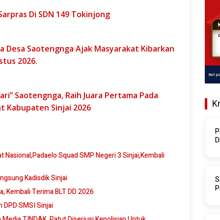
i Sarpras Di SDN 149 Tokinjong
la Desa Saotengnga Ajak Masyarakat Kibarkan
stus 2026.
ari” Saotengnga, Raih Juara Pertama Pada
K
 Kabupaten Sinjai 2026
P
D
angsung Kadisdik Sinjai
S
P
a, Kembali Terima BLT DD 2026
an DPD SMSI Sinjai
Media TINDAK, Patut Diseriusi Kepolisian Untuk