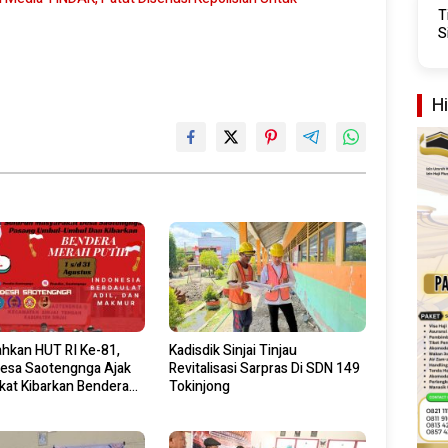
T
S
H
hkan HUT RI Ke-81,
Kadisdik Sinjai Tinjau
Desa Saotengnga Ajak
Revitalisasi Sarpras Di SDN 149
kat Kibarkan Bendera
Tokinjong
tih Mulai 1 Agustus