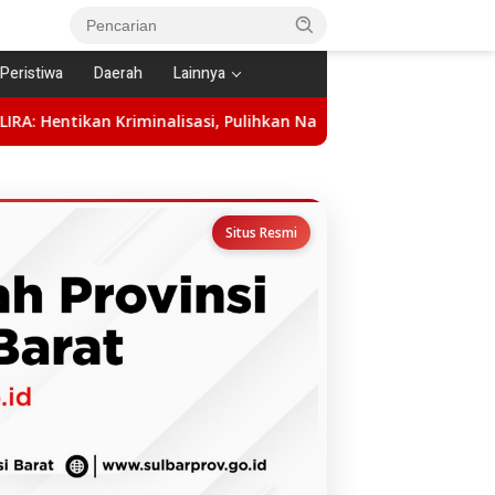
Peristiwa
Daerah
Lainnya
lisasi, Pulihkan Nama Baik Bahtiar Baharuddin
Hadiri A