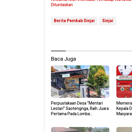
Dituntaskan
Berita Pemkab Sinjai
Sinjai
Baca Juga
Perpustakaan Desa “Mentari
Memeria
Lestari” Saotengnga, Raih Juara
Kepala 
Pertama Pada Lomba
Masyara
Perpustakaan Desa Tingkat
Merah Pu
Kabupaten Sinjai 2026
2026.