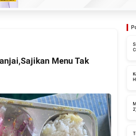
P
S
C
1
anjai,Sajikan Menu Tak
K
M
2
T