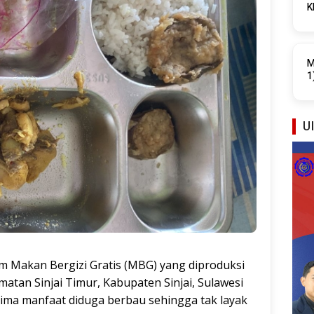
K
P
M
1
UI
 Makan Bergizi Gratis (MBG) yang diproduksi
matan Sinjai Timur, Kabupaten Sinjai, Sulawesi
rima manfaat diduga berbau sehingga tak layak