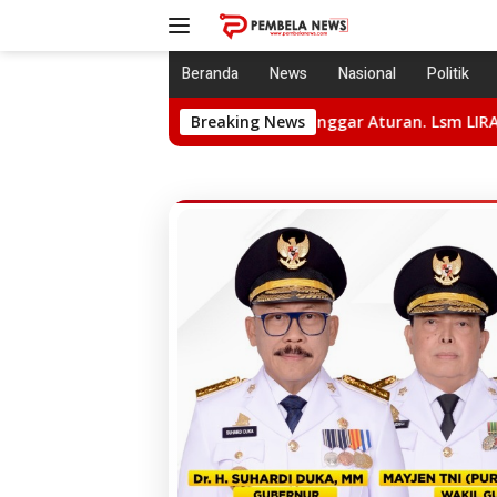
Langsung
ke
konten
Beranda
News
Nasional
Politik
s Awota Diduga Langgar Aturan. Lsm LIRA Bakal Laporkan Ke AP
Breaking News