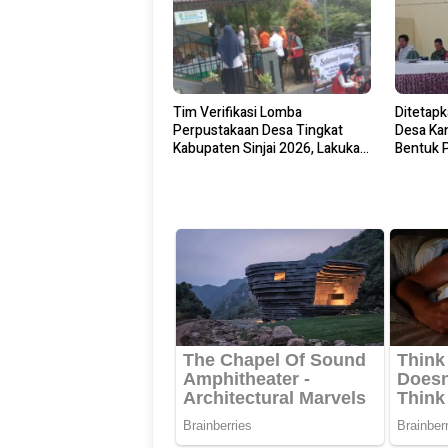
Tim Verifikasi Lomba
Ditetap
Perpustakaan Desa Tingkat
Desa Ka
Kabupaten Sinjai 2026, Lakukan
Bentuk 
Visitasi Di Perpustakaan Desa
Perkemb
“Mentari Literasi” Saotengnga