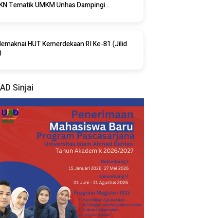
KN Tematik UMKM Unhas Dampingi
enerbitan NIB Di Desa Saotengnga Sinjai
emaknai HUT Kemerdekaan RI Ke-81.(Jilid
)
AD Sinjai