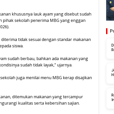
makanan khususnya lauk ayam yang disebut sudah
leh pihak sekolah penerima MBG yang enggan
026).
Po
 diterima tidak sesuai dengan standar makanan
D
epada siswa.
R
P
 ayam sudah berbau, bahkan ada makanan yang
ondisinya sudah tidak layak,” ujarnya.
J
H
k sekolah juga menilai menu MBG kerap disajikan
R
makanan, ditemukan makanan yang tercampur
I
urangi kualitas serta kebersihan sajian.