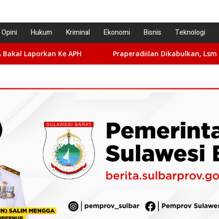
Opini
Hukum
Kriminal
Ekonomi
Bisnis
Teknologi
H
Praperadiilan Dikabulkan, Lsm LIRA: Hentikan Krimina