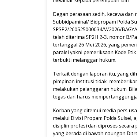
melamar kepada perempuan lain
Degan perasaan sedih, kecewa dan 
Subbidpaminal/ Bidpropam Polda Su
SPSP2/260525000034/V/2026/BAGYAN
telah diterima SP2H 2-3, nomor B/P
tertanggal 26 Mei 2026, yang pemeri
paralel yakni pemeriksaan Kode Eti
terbukti melanggar hukum.
Terkait dengan laporan itu, yang di
pimpinan institusi tidak memberika
melakukan pelanggaran hukum. Bila 
tegas dan harus mempertanggungj
Korban yang ditemui media pers usa
melalui Divisi Propam Polda Sulsel, 
disiplin profesi dan diproses secar
yang berada di bawah naungan Ditr