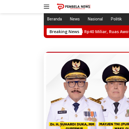
Langsung
ke
konten
Beranda
News
Nasional
Politik
Proyek P2JN Rp40 Miliar, Ruas Awota Diduga Langgar Atu
Breaking News