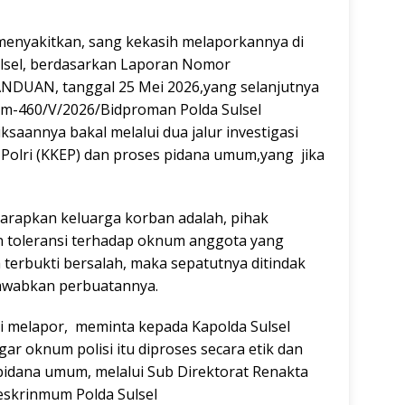
menyakitkan, sang kekasih melaporkannya di
lsel, berdasarkan Laporan Nomor
DUAN, tanggal 25 Mei 2026,yang selanjutnya
am-460/V/2026/Bidproman Polda Sulsel
ksaannya bakal melalui dua jalur investigasi
k Polri (KKEP) dan proses pidana umum,yang
jika
harapkan keluarga korban adalah, pihak
n toleransi terhadap oknum anggota yang
terbukti bersalah, maka sepatutnya ditindak
awabkan perbuatannya.
i melapor, meminta kepada Kapolda Sulsel
agar oknum polisi itu diproses secara etik dan
a pidana umum, melalui Sub Direktorat Renakta
eskrinmum Polda Sulsel