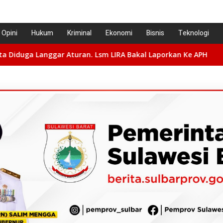
Opini
Hukum
Kriminal
Ekonomi
Bisnis
Teknologi
ran. Lsm LIRA Bakal Laporkan Ke APH
Praperadiilan Dik