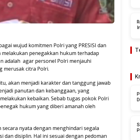
R
I
agai wujud komitmen Polri yang PRESISI dan
T
m melakukan penegakkan hukum terhadap
an adalah agar personel Polri menjauhi
g merusak citra Polri.
K
itu, akan menjadi karakter dan tanggung jawab
 menjadi panutan dan kebanggaan, yang
P
 melakukan kebaikan. Sebab tugas pokok Polri
D
penegak hukum yang diberi amanah oleh
S
an secara nyata dengan menghindari segala
P
i dan disiplin. Hal ini sesuai dengan pedoman