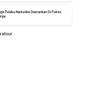
iga Pelaku Narkotika Diamankan Di Polres
injai
iratour