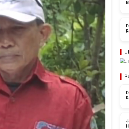
K
P
D
R
P
UI
Po
D
R
P
J
H