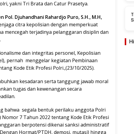
ri, yakni Tri Brata dan Catur Prasetya.
T
en Pol. Djuhandhani Rahardjo Puro, S.H., M.H
,
S
jaga citra kepolisian dengan memperkuat
a mencegah terjadinya pelanggaran disiplin dan
.
H
nalisme dan integritas personel, Kepolisian
sel), pernah menggelar kegiatan Pembinaan
ntang Kode Etik Profesi Polri.,(23/10/2025).
mbuhkan kesadaran serta tanggung jawab moral
lankan tugas dan kewenangan secara
adilan.
ang bahwa segala bentuk perilaku anggota Polri
l) Nomor 7 Tahun 2022 tentang Kode Etik Profesi
anggaran berpotensi dikenai sanksi administratif
 Dengan Hormat/PTDH, demosi, mutasi) hingga