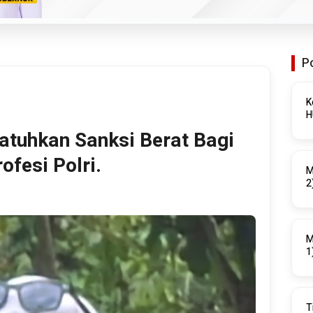
P
K
Jatuhkan Sanksi Berat Bagi
ofesi Polri.
M
2
M
1
T