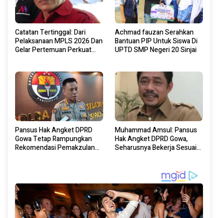
Catatan Tertinggal: Dari
Achmad fauzan Serahkan
Pelaksanaan MPLS 2026 Dan
Bantuan PIP Untuk Siswa Di
Gelar Pertemuan Perkuat
UPTD SMP Negeri 20 Sinjai
Sinergi Antara Guru Dan
Orangtua Murid
Pansus Hak Angket DPRD
Muhammad Amsul: Pansus
Gowa Tetap Rampungkan
Hak Angket DPRD Gowa,
Rekomendasi Pemakzulan
Seharusnya Bekerja Sesuai
Bupati Gowa, Meski Pihaknya
Mekanisme Norma
Terlapor Di Bareskrim Polri
Hukum.”Bupati Gowa
Disumpah, Kurang Pas”