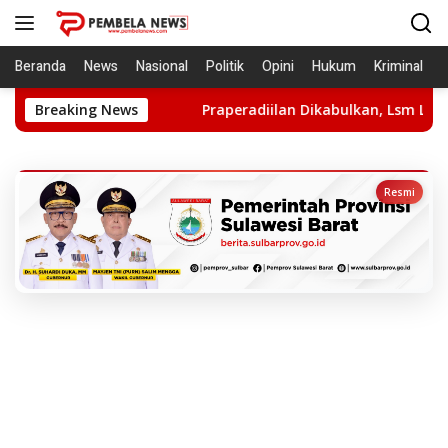
Langsung
ke
konten
Beranda
News
Nasional
Politik
Opini
Hukum
Kriminal
 APH
Breaking News
Praperadiilan Dikabulkan, Lsm LIRA: Hentikan Krim