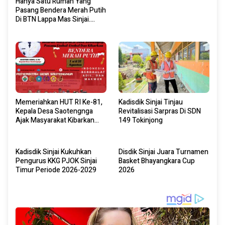
Hanya Satu Rumah Yang
Pasang Bendera Merah Putih
Di BTN Lappa Mas Sinjai.
Ternyata Ini Pemiliknya.
Memeriahkan HUT RI Ke-81,
Kadisdik Sinjai Tinjau
Kepala Desa Saotengnga
Revitalisasi Sarpras Di SDN
Ajak Masyarakat Kibarkan
149 Tokinjong
Bendera Merah Putih Mulai 1
Agustus 2026.
Kadisdik Sinjai Kukuhkan
Disdik Sinjai Juara Turnamen
Pengurus KKG PJOK Sinjai
Basket Bhayangkara Cup
Timur Periode 2026-2029
2026