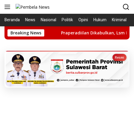
Langsung
ke
konten
Beranda
News
Nasional
Politik
Opini
Hukum
Kriminal
an Ke APH
Breaking News
Praperadiilan Dikabulkan, Lsm LIRA: Hentikan