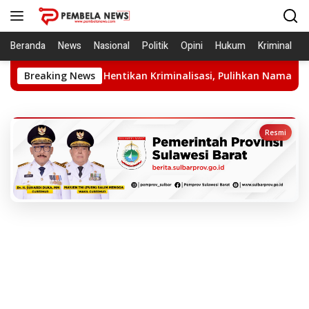
Langsung
ke
konten
Beranda
News
Nasional
Politik
Opini
Hukum
Kriminal
Hentikan Kriminalisasi, Pulihkan Nama Baik Bahtiar Baharuddin
Breaking News