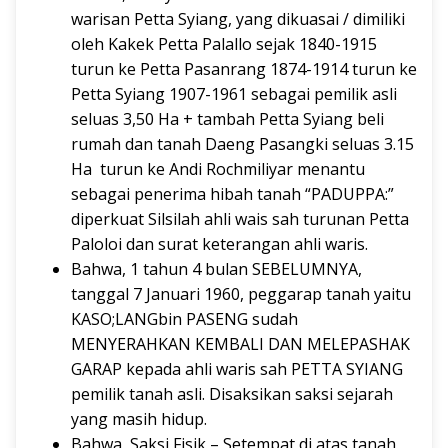
warisan Petta Syiang, yang dikuasai / dimiliki
oleh Kakek Petta Palallo sejak 1840-1915
turun ke Petta Pasanrang 1874-1914 turun ke
Petta Syiang 1907-1961 sebagai pemilik asli
seluas 3,50 Ha + tambah Petta Syiang beli
rumah dan tanah Daeng Pasangki seluas 3.15
Ha turun ke Andi Rochmiliyar menantu
sebagai penerima hibah tanah “PADUPPA:”
diperkuat Silsilah ahli wais sah turunan Petta
Paloloi dan surat keterangan ahli waris.
Bahwa, 1 tahun 4 bulan SEBELUMNYA,
tanggal 7 Januari 1960, peggarap tanah yaitu
KASO;LANGbin PASENG sudah
MENYERAHKAN KEMBALI DAN MELEPASHAK
GARAP kepada ahli waris sah PETTA SYIANG
pemilik tanah asli. Disaksikan saksi sejarah
yang masih hidup.
Bahwa, Saksi Fisik – Setempat di atas tanah