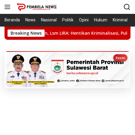
Langsung
ke
konten
Beranda
News
Nasional
Politik
Opini
Hukum
Kriminal
ulkan, Lsm LIRA: Hentikan Kriminalisasi, Pulihkan Nama Baik Ba
Breaking News