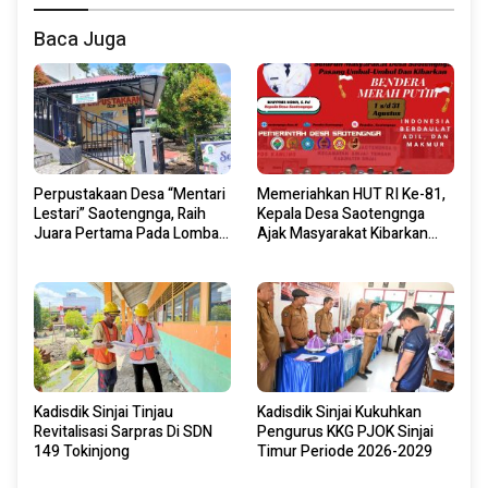
Baca Juga
Perpustakaan Desa “Mentari
Memeriahkan HUT RI Ke-81,
Lestari” Saotengnga, Raih
Kepala Desa Saotengnga
Juara Pertama Pada Lomba
Ajak Masyarakat Kibarkan
Perpustakaan Desa Tingkat
Bendera Merah Putih Mulai 1
Kabupaten Sinjai 2026
Agustus 2026.
Kadisdik Sinjai Tinjau
Kadisdik Sinjai Kukuhkan
Revitalisasi Sarpras Di SDN
Pengurus KKG PJOK Sinjai
149 Tokinjong
Timur Periode 2026-2029