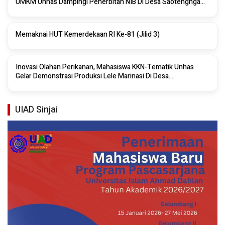
UMKM Unhas Dampingi Penerbitan NIB Di Desa Saotengnga
Sinjai
Memaknai HUT Kemerdekaan RI Ke-81 (Jilid 3)
Inovasi Olahan Perikanan, Mahasiswa KKN-Tematik Unhas
Gelar Demonstrasi Produksi Lele Marinasi Di Desa
Saotengnga, Sinjai
UIAD Sinjai