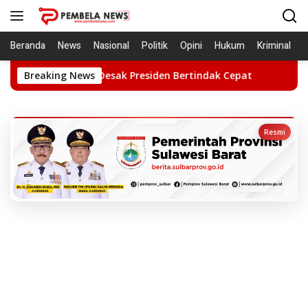
Langsung
ke
konten
Beranda
News
Nasional
Politik
Opini
Hukum
Kriminal
Desak Presiden Bertindak Cepat
Breaking News