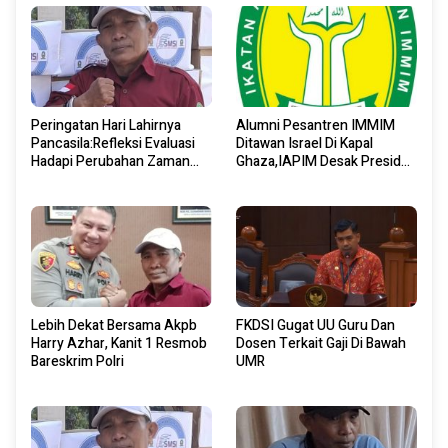
Peringatan Hari Lahirnya
Alumni Pesantren IMMIM
Pancasila:Refleksi Evaluasi
Ditawan Israel Di Kapal
Hadapi Perubahan Zaman
Ghaza,IAPIM Desak Presiden
Dan Tantangan Global
Bertindak Cepat
Lebih Dekat Bersama Akpb
FKDSI Gugat UU Guru Dan
Harry Azhar, Kanit 1 Resmob
Dosen Terkait Gaji Di Bawah
Bareskrim Polri
UMR