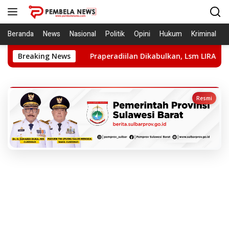
Langsung
ke
konten
Beranda
News
Nasional
Politik
Opini
Hukum
Kriminal
Praperadiilan Dikabulkan, Lsm LIRA: Hentikan Kriminalisas
Breaking News