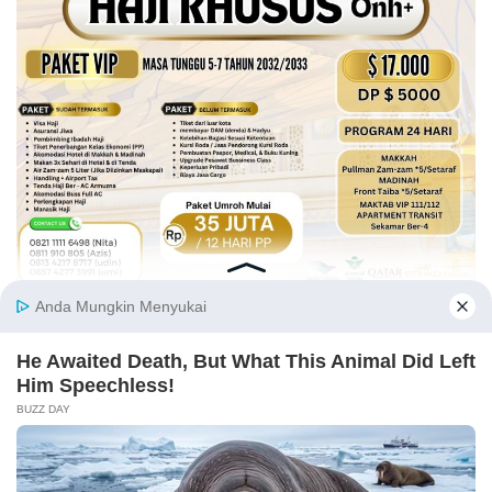
Tentang Kami
Kontak Kami
Struktur
Pedoman Media Siber
Panduan Kebijakan
Disclaimer