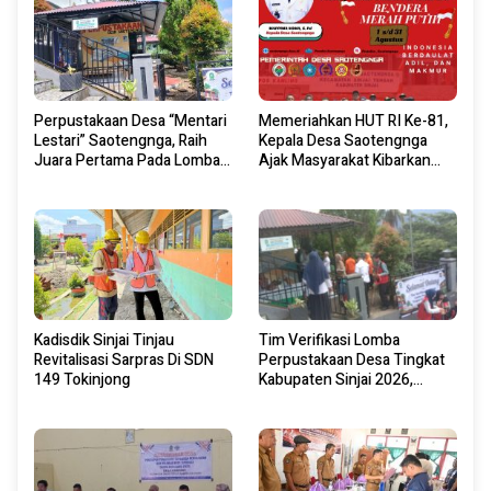
Perpustakaan Desa “Mentari
Memeriahkan HUT RI Ke-81,
Lestari” Saotengnga, Raih
Kepala Desa Saotengnga
Juara Pertama Pada Lomba
Ajak Masyarakat Kibarkan
Perpustakaan Desa Tingkat
Bendera Merah Putih Mulai 1
Kabupaten Sinjai 2026
Agustus 2026.
Kadisdik Sinjai Tinjau
Tim Verifikasi Lomba
Revitalisasi Sarpras Di SDN
Perpustakaan Desa Tingkat
149 Tokinjong
Kabupaten Sinjai 2026,
Lakukan Visitasi Di
Perpustakaan Desa “Mentari
Literasi” Saotengnga